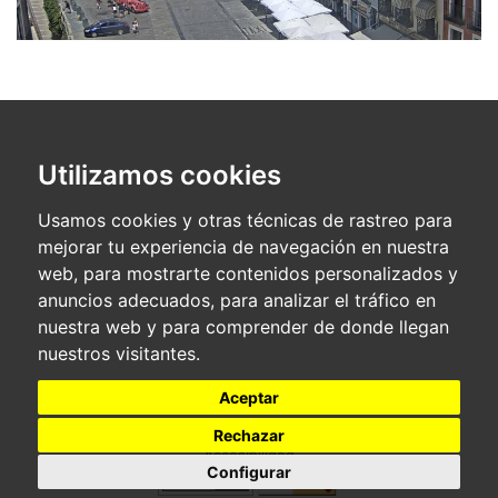
Utilizamos cookies
Usamos cookies y otras técnicas de rastreo para
mejorar tu experiencia de navegación en nuestra
web, para mostrarte contenidos personalizados y
anuncios adecuados, para analizar el tráfico en
nuestra web y para comprender de donde llegan
nuestros visitantes.
Aceptar
© 2026 Ayto. de Cuenca|
Aviso legal
|
Condiciones de uso
|
Rechazar
Accesibilidad
Configurar