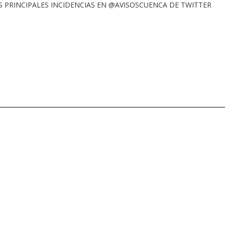
PRINCIPALES INCIDENCIAS EN @AVISOSCUENCA DE TWITTER
smo
Gobierno Abierto
Sede electrónica