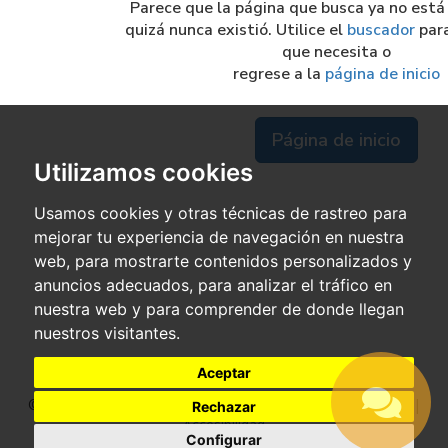
Parece que la página que busca ya no está
quizá nunca existió. Utilice el
buscador
para
que necesita o
regrese a la
página de inicio
Página de inicio
Utilizamos cookies
Usamos cookies y otras técnicas de rastreo para
mejorar tu experiencia de navegación en nuestra
web, para mostrarte contenidos personalizados y
anuncios adecuados, para analizar el tráfico en
nuestra web y para comprender de donde llegan
nuestros visitantes.
Aceptar
© 2026 Ayto. de Cuenca|
Aviso legal
|
Condiciones de uso
|
Rechazar
Accesibilidad
Configurar